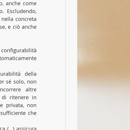
to, anche come 
o. Escludendo, 
nella concreta 
se, e ciò anche 
configurabilità 
tomaticamente 
rabilità della 
r sé solo, non 
orrere altre 
i ritenere in 
e privata, non 
ufficiente che 
ca (…) assicura 