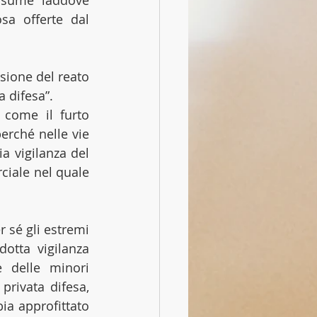
ssume laddove 
osa offerte dal 
ione del reato 
a difesa”.
 come il furto 
rché nelle vie 
 vigilanza del 
ciale nel quale 
 sé gli estremi 
otta vigilanza 
 delle minori 
privata difesa, 
ia approfittato 