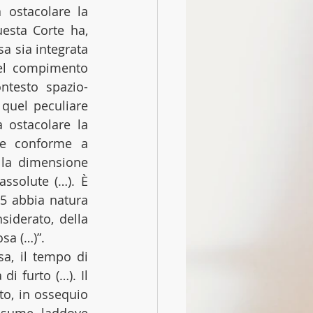
 ostacolare la 
esta Corte ha, 
a sia integrata 
el compimento 
ontesto spazio-
quel peculiare 
 ostacolare la 
ne conforme a 
 la dimensione 
ssolute (…). È 
 5 abbia natura 
iderato, della 
osa (…)”.
a, il tempo di 
 furto (…). Il 
o, in ossequio 