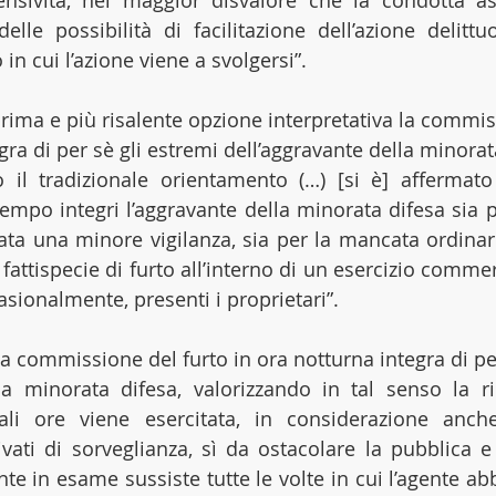
fensività, nel maggior disvalore che la condotta a
delle possibilità di facilitazione dell’azione delittu
 in cui l’azione viene a svolgersi”.
rima e più risalente opzione interpretativa la commiss
gra di per sè gli estremi dell’aggravante della minorat
o il tradizionale orientamento (…) [si è] affermato
mpo integri l’aggravante della minorata difesa sia pe
ata una minore vigilanza, sia per la mancata ordinaria
 fattispecie di furto all’interno di un esercizio commer
asionalmente, presenti i proprietari”.
 la commissione del furto in ora notturna integra di per
la minorata difesa, valorizzando in tal senso la rid
ali ore viene esercitata, in considerazione anche
ivati di sorveglianza, sì da ostacolare la pubblica e 
te in esame sussiste tutte le volte in cui l’agente abb