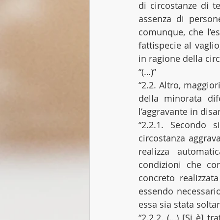
di circostanze di 
assenza di persone 
comunque, che l’esi
fattispecie al vagli
in ragione della cir
“(…)”
“2.2. Altro, maggior
della minorata di
l’aggravante in disa
“2.2.1. Secondo sif
circostanza aggrava
realizza automati
condizioni che con
concreto realizzat
essendo necessario 
essa sia stata solta
“2.2.2. (…) [Si è] t