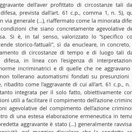
aggravante dell’aver profittato di circostanze tali da
difesa, prevista dall’art. 61 c.p., comma 1, n. 5), qu
n via generale (…), riaffermato come la minorata difes
i condizioni che siano concretamente agevolative d
sa. Si è, in tal senso, valorizzato lo “specifico c
ende storico-fattuali”, sì da enucleare, in concreto, 
ttamento di circostanze di tempo e di luogo tali da
 difesa, in linea con l’esigenza di interpretazio
 norme incriminatrici e di quelle che ne aggravano
 non tollerano automatismi fondati su presunzioni a
, ribadito come l’aggravante di cui all’art. 61 c.p., n.
tanto integrata per il solo fatto, obiettivamente cons
ioni utili a facilitare il compimento dell’azione crimin
ioni agevolative del compimento dell’azione criminos
ntro di una estesa elaborazione ermeneutica in tema di
edetta aggravante è stato (…) generalmente ravvisat