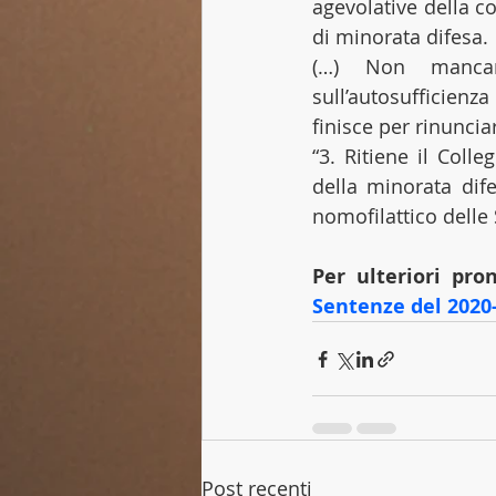
agevolative della co
di minorata difesa.
(…) Non mancano,
sull’autosufficienz
finisce per rinunciar
“3. Ritiene il Colle
della minorata dife
nomofilattico delle 
Per ulteriori pro
Sentenze del 2020-
Post recenti