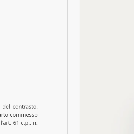
del contrasto, 
 furto commesso 
rt. 61 c.p., n. 