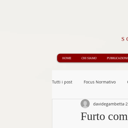
S
HOME
CHI SIAMO
PUBBLICAZIONI
Tutti i post
Focus Normativo
davidegambetta
2
Informazione Giuridica
Rece
Furto comm
Obbligazioni e contratti
Edit