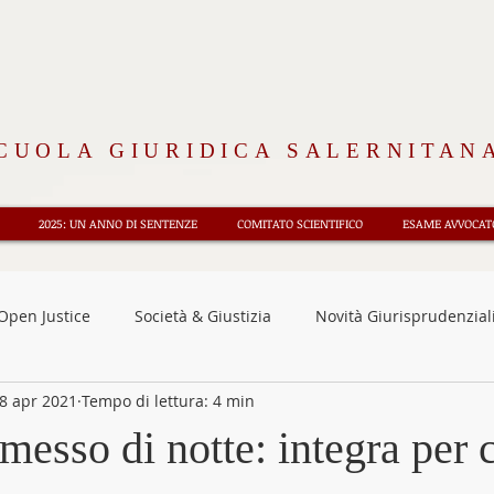
CUOLA GIURIDICA SALERNITAN
2025: UN ANNO DI SENTENZE
COMITATO SCIENTIFICO
ESAME AVVOCATO
Open Justice
Società & Giustizia
Novità Giurisprudenzial
8 apr 2021
Tempo di lettura: 4 min
nsioni
Osservatorio CEDU
Diritto e Storia
Rubrica 
esso di notte: integra per c
oriali
Fisco e tributi
Approfondimenti
News
F