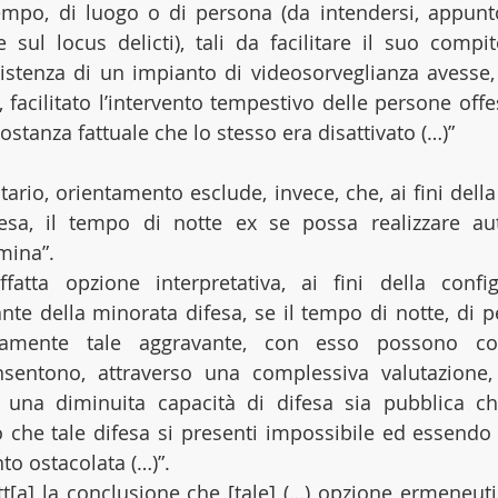
tempo, di luogo o di persona (da intendersi, appun
sul locus delicti), tali da facilitare il suo compit
stenza di un impianto di videosorveglianza avesse, 
o, facilitato l’intervento tempestivo delle persone offe
costanza fattuale che lo stesso era disattivato (…)”
itario, orientamento esclude, invece, che, ai fini della 
fesa, il tempo di notte ex se possa realizzare au
mina”.
fatta opzione interpretativa, ai fini della configu
nte della minorata difesa, se il tempo di notte, di pe
camente tale aggravante, con esso possono conc
sentono, attraverso una complessiva valutazione, d
a una diminuita capacità di difesa sia pubblica ch
che tale difesa si presenti impossibile ed essendo s
nto ostacolata (…)”.
ratt[a] la conclusione che [tale] (…) opzione ermeneuti