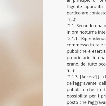
al principio di of
l’agente approfitti 
particolare contesto
 “(…)”
“2.1. Secondo una p
in ora notturna inte
“2.1.1. Riprendend
commesso in tale te
pubbliche è esercit
proprietario, in una
erano, del tutto occ
“(…)”
“2.1.3. [Ancora] (…)
dell’aggravante del
pubblica che in t
possibilità per i pr
posto che l’aggravan