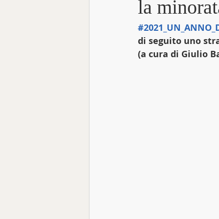
la minorat
#2021_UN_ANNO_D
Focus Talk
di seguito uno str
(a cura di Giulio B