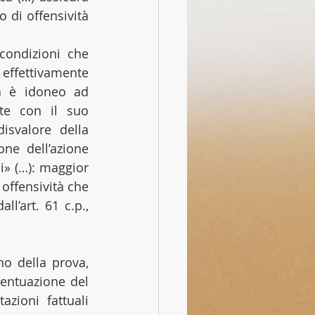
 di offensività 
ondizioni che 
ffettivamente 
a è idoneo ad 
te con il suo 
svalore della 
ne dell’azione 
i» (…): maggior 
offensività che 
’art. 61 c.p., 
o della prova, 
entuazione del 
zioni fattuali 