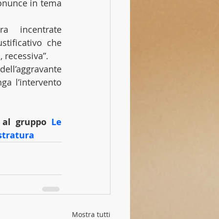
ronunce in tema 
a incentrate 
tificativo che 
, recessiva”.
dell’aggravante 
a l’intervento 
i al gruppo 
Le 
stratura
Mostra tutti