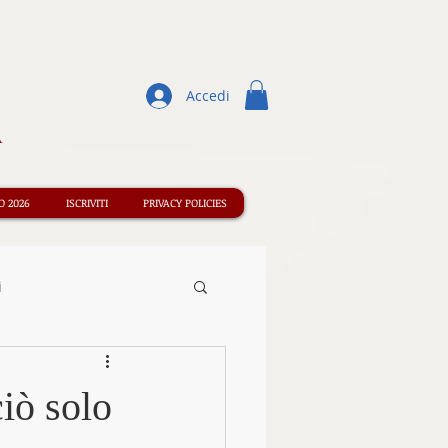
Accedi
A
 2026
ISCRIVITI
PRIVACY POLICIES
i
Concorsi
iò solo
ormazione