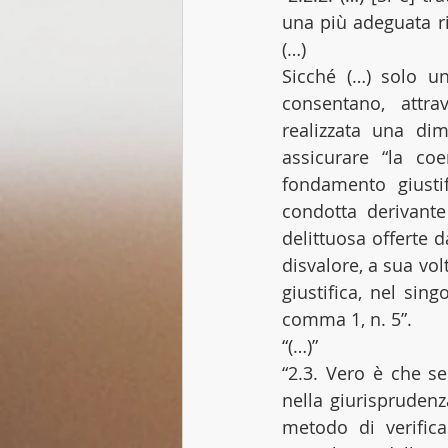
una più adeguata ris
(…)
Sicché (…) solo un
consentano, attra
realizzata una dim
assicurare “la coe
fondamento giustif
condotta derivante 
delittuosa offerte d
disvalore, a sua vol
giustifica, nel sin
comma 1, n. 5”.
“(…)”
“2.3. Vero è che se
nella giurisprudenz
metodo di verifica