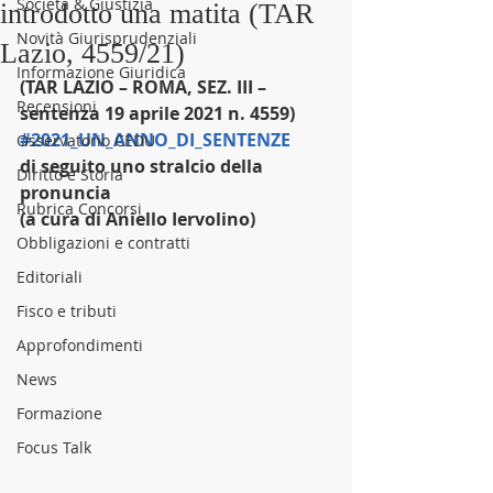
Società & Giustizia
introdotto una matita (TAR
Novità Giurisprudenziali
Lazio, 4559/21)
Informazione Giuridica
(TAR LAZIO – ROMA, SEZ. III – 
Recensioni
sentenza 19 aprile 2021 n. 4559)
#2021_UN_ANNO_DI_SENTENZE
Osservatorio CEDU
di seguito uno stralcio della 
Diritto e Storia
pronuncia
Rubrica Concorsi
(a cura di Aniello Iervolino)
Obbligazioni e contratti
Editoriali
Fisco e tributi
Approfondimenti
News
Formazione
Focus Talk