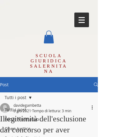
SCUOLA
GIURIDICA
SALERNITA
NA
Post
Tutti i post
davidegambetta
Tutti i post
8 giu 2021
Tempo di lettura: 3 min
Illegittimità dell'esclusione
Focus Normativo
dal concorso per aver
Open Justice