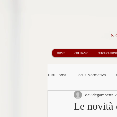
S
HOME
CHI SIAMO
PUBBLICAZIONI
Tutti i post
Focus Normativo
davidegambetta
2
Informazione Giuridica
Rece
Le novità
Obbligazioni e contratti
Edit