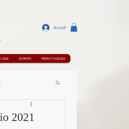
Accedi
A
 2026
ISCRIVITI
PRIVACY POLICIES
i
Concorsi
aio 2021
ormazione