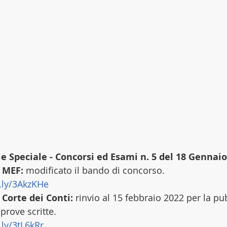
rie Speciale - Concorsi ed Esami n. 5 del 18 Gennai
 MEF:
 modificato il bando di concorso.
t.ly/3AkzKHe
 Corte dei Conti: 
rinvio al 15 febbraio 2022 per la pu
 prove scritte.
.ly/3tL6kRr