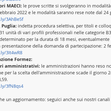
ori MAECI:
 le prove scritte si svolgeranno in modalit
ebbraio 2022 e le modalità saranno rese note dal 24
t.ly/3AhBe5f
 Puglia:
 indetta procedura selettiva, per titoli e collo
31 unità di vari profili professionali nelle categorie B3,
eterminato per la durata di 18 mesi, eventualmente p
 presentazione della domanda di partecipazione: 2 f
t.ly/3It4wR8
cazione Formez:
ri amministrativi:
 le amministrazioni hanno reso not
ine per la scelta dell'amministrazione scade il giorno 
,59.
t.ly/3fN8qs4
e un aggiornamento: seguici anche sui nostri canali 