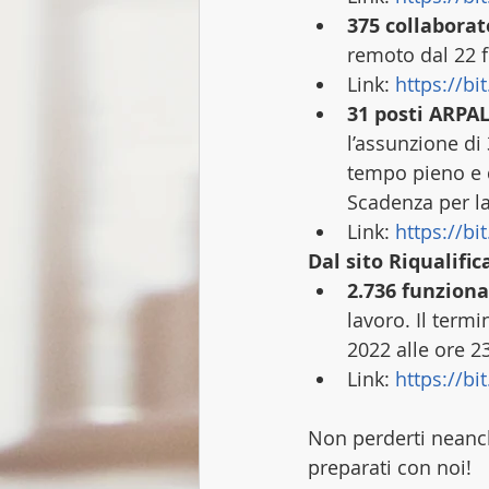
375 collaborat
remoto dal 22 f
Link: 
https://bi
31 posti ARPAL
l’assunzione di 
tempo pieno e d
Scadenza per la
Link: 
https://bi
Dal sito Riqualifi
2.736 funziona
lavoro. Il term
2022 alle ore 23
Link: 
https://bi
Non perderti neanch
preparati con noi!