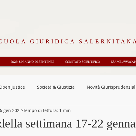
CUOLA GIURIDICA SALERNITAN
2025: UN ANNO DI SENTENZE
COMITATO SCIENTIFICO
ESAME AVVOCATO
Open Justice
Società & Giustizia
Novità Giurisprudenzial
6 gen 2022
Tempo di lettura: 1 min
nsioni
Osservatorio CEDU
Diritto e Storia
Rubrica 
 della settimana 17-22 genn
oriali
Fisco e tributi
Approfondimenti
News
F