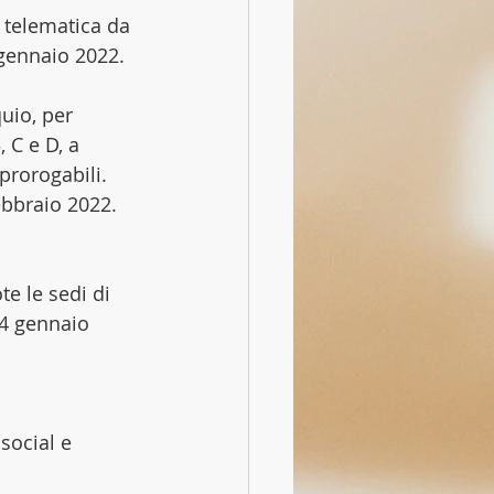
à telematica da 
 gennaio 2022.
quio, per 
 C e D, a 
rorogabili. 
ebbraio 2022.
e le sedi di 
24 gennaio 
social e 