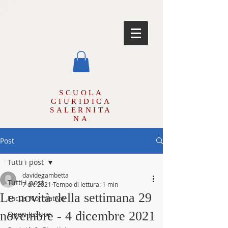
SCUOLA
GIURIDICA
SALERNITA
NA
Post
Tutti i post
davidegambetta
Tutti i post
7 dic 2021
Tempo di lettura: 1 min
Le novità della settimana 29
Focus Normativo
novembre - 4 dicembre 2021
Open Justice