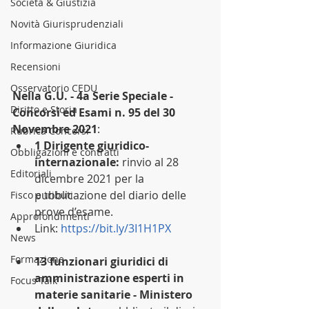
Società & Giustizia
Novità Giurisprudenziali
Informazione Giuridica
Recensioni
Osservatorio CEDU
Nella G.U. - 4a Serie Speciale - 
Diritto e Storia
Concorsi ed Esami n. 95 del 30 
Novembre 2021
:
Rubrica Concorsi
1 Dirigente giuridico-
Obbligazioni e contratti
internazionale:
 rinvio al 28 
Editoriali
dicembre 2021 per la 
pubblicazione del diario delle 
Fisco e tributi
prove d’esame.
Approfondimenti
Link: 
https://bit.ly/3I1H1PX
News
Formazione
13 funzionari giuridici di 
amministrazione esperti in 
Focus Talk
materie sanitarie - Ministero 