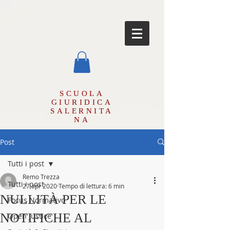
SCUOLA
GIURIDICA
SALERNITA
NA
Post
Tutti i post
Remo Trezza
Tutti i post
27 apr 2020
Tempo di lettura: 6 min
NULLITÀ PER LE
Focus Normativo
NOTIFICHE AL
Open Justice