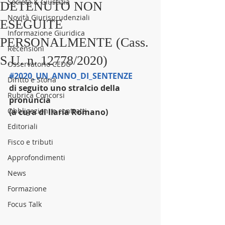
Società & Giustizia
DETENUTO NON
Novità Giurisprudenziali
ESEGUITE
Informazione Giuridica
PERSONALMENTE (Cass.
Recensioni
S.U. n. 12778/2020)
Osservatorio CEDU
#2020_UN_ANNO_DI_SENTENZE
Diritto e Storia
di seguito uno stralcio della 
Rubrica Concorsi
pronuncia
Obbligazioni e contratti
(a cura di Ilaria Romano)
Editoriali
Fisco e tributi
Approfondimenti
News
Formazione
Focus Talk