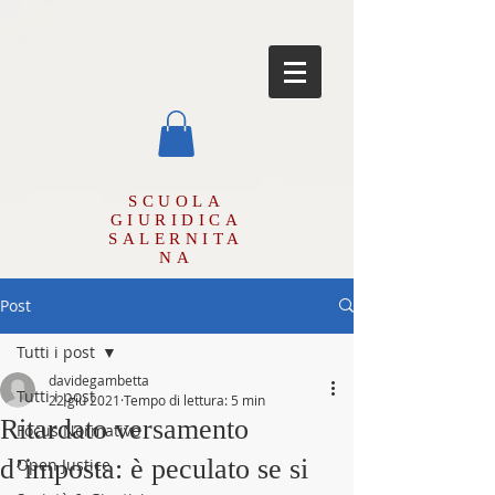
SCUOLA
GIURIDICA
SALERNITA
NA
Post
Tutti i post
davidegambetta
Tutti i post
22 giu 2021
Tempo di lettura: 5 min
Ritardato versamento
Focus Normativo
d’imposta: è peculato se si
Open Justice