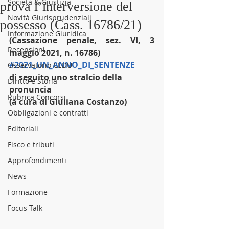
Società & Giustizia
prova l’interversione del
Novità Giurisprudenziali
possesso (Cass. 16786/21)
Informazione Giuridica
(Cassazione penale, sez. VI, 3 
Recensioni
maggio 2021, n. 16786)
#2021_UN_ANNO_DI_SENTENZE
Osservatorio CEDU
di seguito uno stralcio della 
Diritto e Storia
pronuncia
Rubrica Concorsi
(a cura di Giuliana Costanzo)
Obbligazioni e contratti
Editoriali
Fisco e tributi
Approfondimenti
News
Formazione
Focus Talk