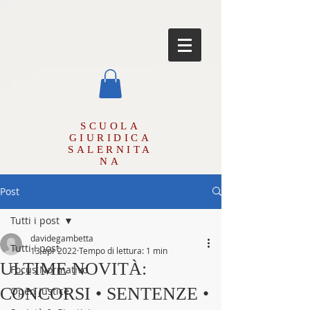
SCUOLA
GIURIDICA
SALERNITA
NA
Post
Tutti i post
davidegambetta
Tutti i post
13 apr 2022
Tempo di lettura: 1 min
ULTIME NOVITÀ:
Focus Normativo
CONCORSI • SENTENZE •
Open Justice