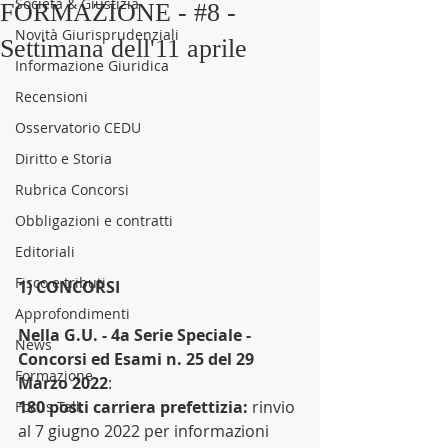
Società & Giustizia
FORMAZIONE - #8 -
Novità Giurisprudenziali
Settimana dell'11 aprile
Informazione Giuridica
Recensioni
Osservatorio CEDU
Diritto e Storia
Rubrica Concorsi
Obbligazioni e contratti
Editoriali
Fisco e tributi
1) CONCORSI
Approfondimenti
Nella G.U. - 4a Serie Speciale - 
News
Concorsi ed Esami n. 25 del 29 
Formazione
Marzo 2022
:
180 posti carriera prefettizia: 
rinvio 
Focus Talk
al 7 giugno 2022 per informazioni 