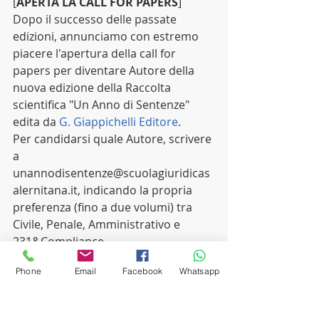
[
APERTA LA CALL FOR PAPERS
]
Dopo il successo delle passate 
edizioni, annunciamo con estremo 
piacere l'apertura della call for 
papers per diventare Autore della 
nuova edizione della Raccolta 
scientifica "Un Anno di Sentenze" 
edita da 
G. Giappichelli Editore
. 
Per candidarsi quale Autore, scrivere 
a 
unannodisentenze@scuolagiuridicas
alernitana.it, indicando la propria 
preferenza (fino a due volumi) tra 
Civile, Penale, Amministrativo e 
231&Compliance.
Aiutaci a diffondere la cultura 
Phone
Email
Facebook
Whatsapp
giuridica! 
#stayhungry
#studysmarter