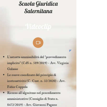
Scuola Giuridica
Salernitana
Videoclip
L’astratta ammissibilità del "provvedimento
implicito” (CdS n. 589/2019) - Avv. Virginia
Galasso
Le nuove coordinate del principio di
irretroattività (C. Cost. n. 32/2020) - Avv.
Fabio Coppola
Ricorso all'algoritmo nel procedimento
amministrativo (Consiglio di Stato n.
8472/2019) - Avv. Giovanni Pagano