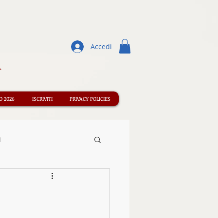
Accedi
A
 2026
ISCRIVITI
PRIVACY POLICIES
i
Concorsi
ormazione