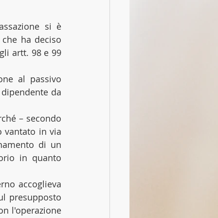
assazione si è 
 che ha deciso 
i artt. 98 e 99 
one al passivo 
o dipendente da 
rché – secondo 
 vantato in via 
anamento di un 
orio in quanto 
rno accoglieva 
ul presupposto 
on l'operazione 