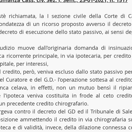
inanza Cass. civ. Sez. I, Sent., 25-01-2021, n. 1517
tè richiamata, la I sezione civile della Corte di C
ondatezza di un ricorso proposto avverso il decreto
decreto di esecuzione dello stato passivo, ai sensi degl
giudizio muove dall’originaria domanda di insinuazi
a ricorrente principale, in via ipotecaria, per credit
itale, per interessi,
 credito, però, veniva escluso dallo stato passivo pe
l Curatore e del G.D.- l’operazione sottesa al credito
anca celava, in effetti, non un mutuo bensì il ripi
l’ipoteca veniva costituita in frode al ceto credit
 un precedente credito chirografario.
rgeva contro il decreto del GD ed il Tribunale di Sale
sizione ammettendo il credito in via chirografaria s
poteca e di validità, invece, della dilazione connessa c