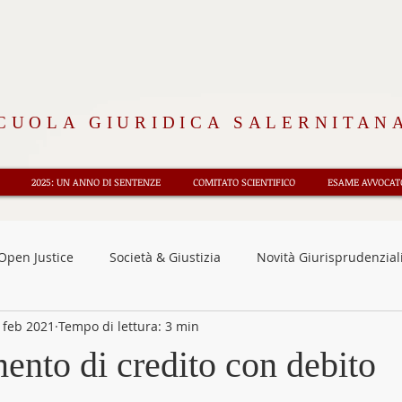
CUOLA GIURIDICA SALERNITAN
2025: UN ANNO DI SENTENZE
COMITATO SCIENTIFICO
ESAME AVVOCATO
Open Justice
Società & Giustizia
Novità Giurisprudenzial
 feb 2021
Tempo di lettura: 3 min
nsioni
Osservatorio CEDU
Diritto e Storia
Rubrica 
mento di credito con debito
oriali
Fisco e tributi
Approfondimenti
News
F