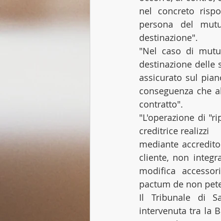
nel concreto rispo
persona del mutua
destinazione".
"Nel caso di mutuo
destinazione delle 
assicurato sul pian
conseguenza che all
contratto".
"L'operazione di "r
creditrice realizzi
mediante accredito
cliente, non integr
modifica accessor
pactum de non pet
Il Tribunale di S
intervenuta tra la B