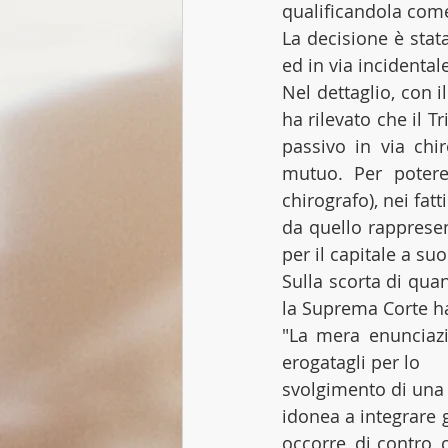
qualificandola com
La decisione è stat
ed in via incidental
Nel dettaglio, con i
ha rilevato che il 
passivo in via chir
mutuo. Per potere 
chirografo), nei fa
da quello rappresen
per il capitale a su
Sulla scorta di qua
la Suprema Corte ha
"La mera enunciazio
erogatagli per lo
svolgimento di una d
idonea a integrare 
occorre, di contro, 