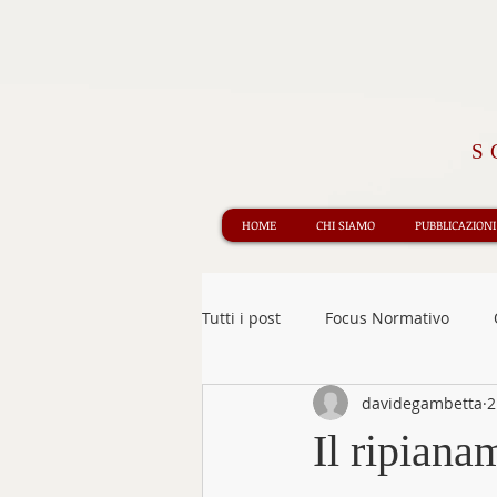
S
HOME
CHI SIAMO
PUBBLICAZIONI
Tutti i post
Focus Normativo
davidegambetta
2
Informazione Giuridica
Rece
Il ripiana
Obbligazioni e contratti
Edit