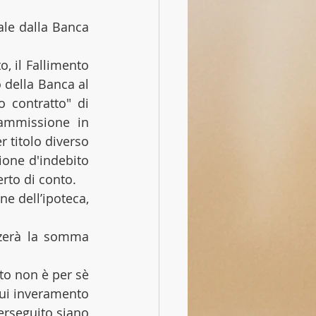
le dalla Banca 
, il Fallimento 
 della Banca al 
 contratto" di 
ammissione in 
titolo diverso 
one d'indebito 
erto di conto.
 dell’ipoteca, 
zzerà la somma 
to non è per sè 
ui inveramento 
erseguito siano 