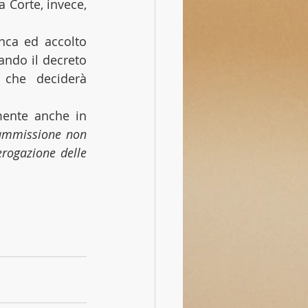
 Corte, invece, 
nca ed accolto 
ndo il decreto 
 che deciderà 
mente anche in 
ammissione non 
erogazione delle 