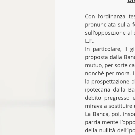
Ord
Con l’ordinanza tes
pronunciata sulla f
sull’opposizione al 
L.F..
In particolare, il 
proposta dalla Banc
mutuo, per sorte cap
nonchè per mora. Il
la prospettazione de
ipotecaria dalla B
debito pregresso e 
mirava a sostituire
La Banca, poi, inso
parzialmente l’oppo
della nullità dell’i