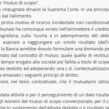
e “mutuo di scopo”.
a impugnata dinanzi la Suprema Corte, in via principa
e dal Fallimento.
l primo motivo di ricorso incidentale non condizionato
Tribunale ha comunque errato nell'ammettere il credito
ografaria, sulla "scorta e in adempimento del detto
aspirare a raggiungere un simile risultato (dell'
tti la Banca avrebbe dovuto formulare una domanda per 
tato dal contratto di mutuo; quale quello di restituzi
o tempo erogato alla società poi fallita a titolo di scop
nto dedotto ed adoperando una c.d. contestualizzazione
 emanato i seguenti principi di diritto:
ne, nel testo contrattuale, che il mutuatario utili
ata attività o per il perseguimento di un dato risulta
gli estremi del mutuo di scopo convenzionale, per il c
che lo svolgimento dell'attività dedotta o il risultato p