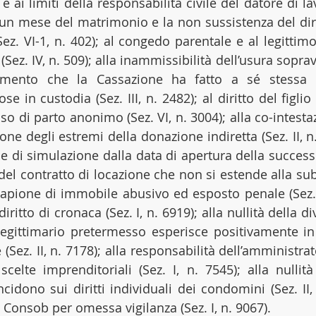
e ai limiti della responsabilità civile del datore di lav
i un mese del matrimonio e la non sussistenza del diri
z. VI-1, n. 402); al congedo parentale e al legittimo
(Sez. IV, n. 509); alla inammissibilità dell’usura soprav
rimento che la Cassazione ha fatto a sé stessa i
se in custodia (Sez. III, n. 2482); al diritto del figlio
aso di parto anonimo (Sez. VI, n. 3004); alla co-intesta
ne di simulazione dalla data di apertura della succession
del contratto di locazione che non si estende alla sub
sucapione di immobile abusivo ed esposto penale (Sez. V
l diritto di cronaca (Sez. I, n. 6919); alla nullità della d
 legittimario pretermesso esperisce positivamente in 
 (Sez. II, n. 7178); alla responsabilità dell’amministrator
scelte imprenditoriali (Sez. I, n. 7545); alla nullità
idono sui diritti individuali dei condomini (Sez. II, 
 Consob per omessa vigilanza (Sez. I, n. 9067).