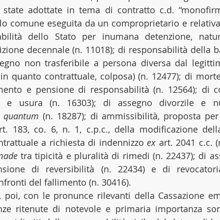
 state adottate in tema di contratto c.d. “monofirma
lo comune eseguita da un comproprietario e relativa 
bilità dello Stato per inumana detenzione, natura
crizione decennale (n. 11018); di responsabilità della b
gno non trasferibile a persona diversa dal legittim
in quanto contrattuale, colposa) (n. 12477); di morte
mento e pensione di responsabilità (n. 12564); di 
e usura (n. 16303); di assegno divorzile e nuo
 
quantum
 (n. 18287); di ammissibilità, proposta per
rt. 183, co. 6, n. 1, c.p.c., della modificazione de
rattuale a richiesta di indennizzo 
ex 
art. 2041 c.c. 
made
 tra tipicità e pluralità di rimedi (n. 22437); di a
sione di reversibilità (n. 22434) e di revocatoria
nfronti del fallimento (n. 30416). 
 poi, con le pronunce rilevanti della Cassazione em
nze ritenute di notevole e primaria importanza sono