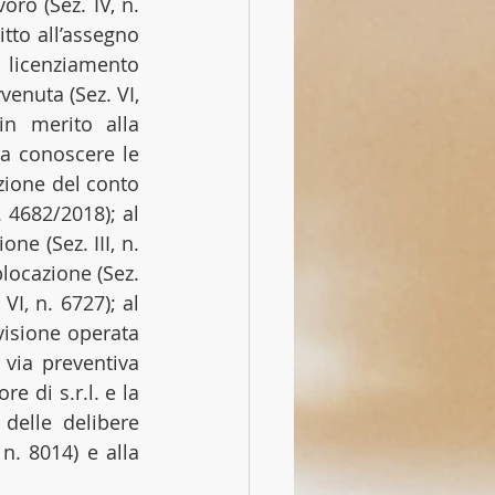
oro (Sez. IV, n. 
tto all’assegno 
 licenziamento 
venuta (Sez. VI, 
n merito alla 
 a conoscere le 
zione del conto 
corrente e integrazione degli estremi della donazione indiretta (Sez. II, n. 4682/2018); al 
e (Sez. III, n. 
locazione (Sez. 
I, n. 6727); al 
ivisione operata 
via preventiva 
e di s.r.l. e la 
 delle delibere 
n. 8014) e alla 