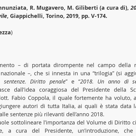
nunziata, R. Mugavero, M. Giliberti (a cura di), 
20
ile
, Giappichelli, Torino, 2019, pp. V-174.
ezza
)
ento – di portata dirompente nel campo della ri
o nazionale –, che si innesta in una “trilogia” (si aggiu
sentenze. Diritto penale
” e “
2018. Un anno di sen
nasce dall’idea coraggiosa del Presidente della Sc
giungere autori di tutta Italia, ai quali è stata data la
alle sentenze più rilevanti dell’anno 2018.
uole sottolineare l’importanza del Volume di Diritto c
, a cura del Presidente, un’introduzione, che 