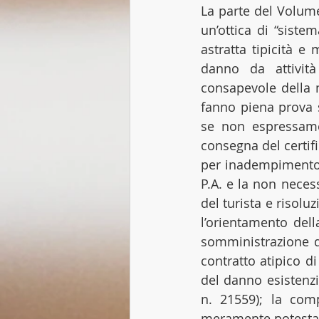
La parte del Volume
un’ottica di “sistem
astratta tipicità e 
danno da attività
consapevole della no
fanno piena prova s
se non espressamen
consegna del certifi
per inadempimento de
P.A. e la non necess
del turista e risoluz
l’orientamento dell
somministrazione dei
contratto atipico di 
del danno esistenzial
n. 21559); la com
meramente potestativ