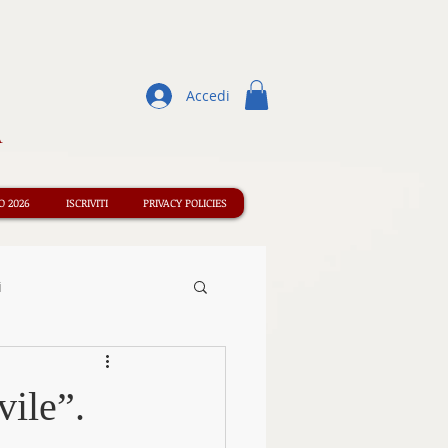
Accedi
A
 2026
ISCRIVITI
PRIVACY POLICIES
i
Concorsi
vile”.
ormazione