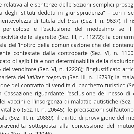
 relativa alle sentenze delle Sezioni semplici proseg
a degli istituti dedotti in giurisprudenza” – con i se
meritevolezza di tutela del 
trust
 (Sez. I, n. 9637); il 
 pericolose e l’esclusione del medesimo se il 
cività delle sigarette (Sez. III, n. 11272); la confer
ia dell’inoltro della comunicazione che del contenuto
te contestate dalla controparte (Sez. VI, n. 11606
cato di agibilità e non determinabilità della risoluzion
l venditore (Sez. VI, n. 12226); l’ingiustificato arri
arietà dell’
utiliter coeptum 
(Sez. III, n. 16793); la mal
ione del contratto di vendita di pacchetto turistico (Sez.
a Cassazione riguardante l’esclusione del nesso di ca
 vaccini e l’insorgenza di malattie autistiche (Sez. VI
vitalizio (Sez. II, n. 20645); le precisazioni sull’autono
e (Sez. III, n. 20889); il diritto di provvigione del med
pravendita sottoposta alla concessione del mutuo
a (Sez. II, n. 22046).