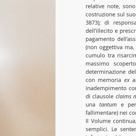
relative note, sono
costruzione sul suo
3873); di responsa
dell’illecito e pres
pagamento dell’asse
(non oggettiva ma, 
cumulo tra risarci
massimo scoperto 
determinazione del
con memoria 
ex
 a
inadempimento cont
di clausole 
claims 
una 
tantum
 e pen
fallimentare) nei co
Il Volume continua,
semplici. Le sente