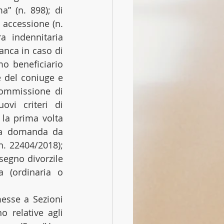
” (n. 898); di 
accessione (n. 
 indennitaria 
anca in caso di 
o beneficiario 
 del coniuge e 
commissione di 
vi criteri di 
 la prima volta 
lla domanda da 
(n. 22404/2018); 
ssegno divorzile 
 (ordinaria o 
esse a Sezioni 
 relative agli 