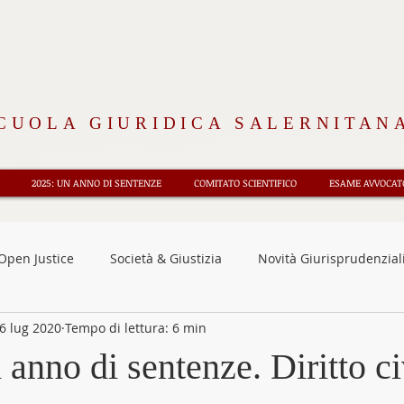
CUOLA GIURIDICA SALERNITAN
2025: UN ANNO DI SENTENZE
COMITATO SCIENTIFICO
ESAME AVVOCATO
Open Justice
Società & Giustizia
Novità Giurisprudenzial
6 lug 2020
Tempo di lettura: 6 min
nsioni
Osservatorio CEDU
Diritto e Storia
Rubrica 
anno di sentenze. Diritto ci
oriali
Fisco e tributi
Approfondimenti
News
F