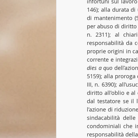
infortuni sul lavoro 
146); alla durata d
di mantenimento (Se
per abuso di diritto 
n. 2311); al chia
responsabilità da co
proprie origini in c
dies a quo
 dell’azio
5159); alla proroga 
III, n. 6390); all’u
diritto all’oblio e a
dal testatore se il
l’azione di riduzione
sindacabilità delle 
condominiali che inc
responsabilità della