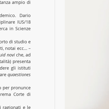
anza ampio di 
emico. Dario 
plinare IUS/18 
erca in Scienze 
rto di studio e 
i, notai ecc… – 
uid novi
 che, ad 
lità) presenta 
e gli istituti 
are 
quaestiones 
o per pronunce 
prema Corte di 
 ragionati e le 