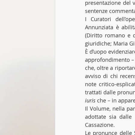
presentazione del 
sentenze commentat
I Curatori dell’op
Annunziata è abilit
(Diritto romano e d
giuridiche; Maria Gi
È d’uopo evidenziar
approfondimento – sp
che, oltre a riportar
avviso di chi recen
note critico-esplic
trattati dalle pronun
iuris
 che – in appar
Il Volume, nella pa
adottate sia dalle
Cassazione.
Le pronunce delle Se