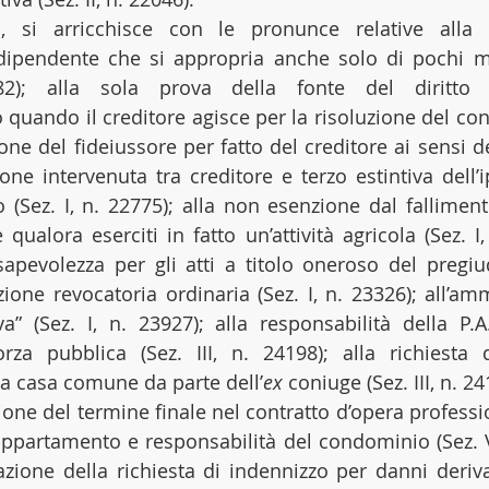
, si arricchisce con le pronunce relative alla le
dipendente che si appropria anche solo di pochi mi
82); alla sola prova della fonte del diritto e
uando il creditore agisce per la risoluzione del contra
one del fideiussore per fatto del creditore ai sensi del
one intervenuta tra creditore e terzo estintiva dell’i
o (Sez. I, n. 22775); alla non esenzione dal falliment
alora eserciti in fatto un’attività agricola (Sez. I, 
sapevolezza per gli atti a titolo oneroso del pregiu
ione revocatoria ordinaria (Sez. I, n. 23326); all’ammi
tiva” (Sez. I, n. 23927); alla responsabilità della P.
orza pubblica (Sez. III, n. 24198); alla richiesta 
lla casa comune da parte dell’
ex
one del termine finale nel contratto d’opera professiona
 appartamento e responsabilità del condominio (Sez. VI
zione della richiesta di indennizzo per danni deriva