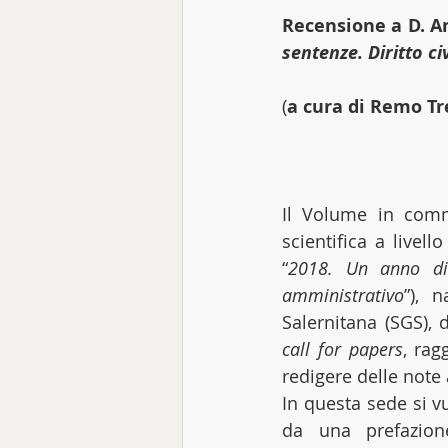
Recensione a D. An
sentenze. Diritto civ
(
a cura di Remo Tr
Il Volume in comm
scientifica a livell
“
2018. Un anno di 
amministrativo
”), 
call for papers
, rag
redigere delle note 
In questa sede si v
da una prefazione