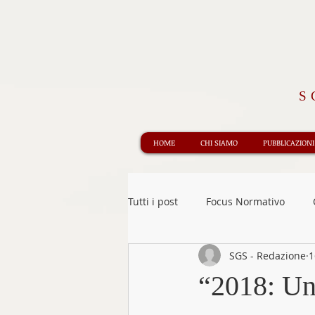
S
HOME
CHI SIAMO
PUBBLICAZIONI
Tutti i post
Focus Normativo
SGS - Redazione
1
Informazione Giuridica
Rece
“2018: Un 
Obbligazioni e contratti
Edit