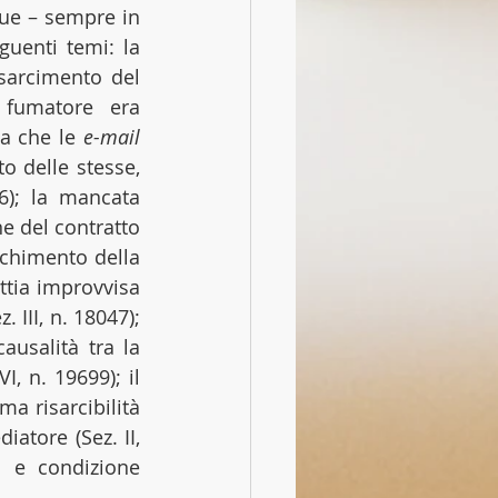
ue – sempre in 
guenti temi: la 
risarcimento del 
fumatore era 
ma che le 
e-mail
 delle stesse, 
); la mancata 
e del contratto 
cchimento della 
attia improvvisa 
 III, n. 18047); 
usalità tra la 
, n. 19699); il 
ma risarcibilità 
iatore (Sez. II, 
 e condizione 