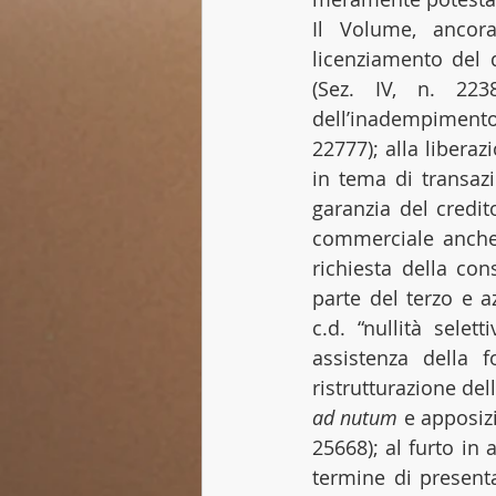
Il Volume, ancora
licenziamento del 
(Sez. IV, n. 223
dell’inadempimento q
22777); alla liberazi
in tema di transazi
garanzia del credit
commerciale anche qu
richiesta della con
parte del terzo e az
c.d. “nullità selet
assistenza della f
ristrutturazione de
ad nutum
 e apposizi
25668); al furto in
termine di presenta