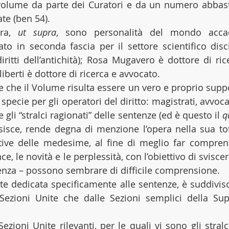
volume da parte dei Curatori e da un numero abbast
e (ben 54).
era, 
ut supra
, sono personalità del mondo accad
ato in seconda fascia per il settore scientifico disci
iritti dell’antichità); Rosa Mugavero è dottore di ric
liberti è dottore di ricerca e avvocato.
e che il Volume risulta essere un vero e proprio suppo
ecie per gli operatori del diritto: magistrati, avvocat
e gli “stralci ragionati” delle sentenze (ed è questo il 
q
sisce, rende degna di menzione l’opera nella sua tota
ative delle medesime, al fine di meglio far comprender
ce, le novità e le perplessità, con l’obiettivo di sviscer
enza – possono sembrare di difficile comprensione. 
rte dedicata specificamente alle sentenze, è suddivis
 Sezioni Unite che dalle Sezioni semplici della Su
zioni Unite rilevanti, per le quali vi sono gli stralci