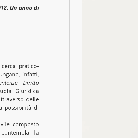
18. Un anno di 
cerca pratico-
ngano, infatti, 
tenze. Diritto 
uola Giuridica 
Salernitana (SGS), dott. Fabio Coppola, il quale fortemente ha voluto, attraverso delle 
 possibilità di 
ivile, composto 
contempla la 