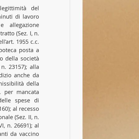
gittimità del 
nuti di lavoro 
 allegazione 
tto (Sez. I, n. 
l’art. 1955 c.c. 
poteca posta a 
o della società 
n. 23157); alla 
dizio anche da 
ssibilità della 
A. per mancata 
delle spese di 
 coniuge (Sez. III, n. 24160); al recesso 
le (Sez. II, n. 
, n. 26691); al 
nti da vaccino 