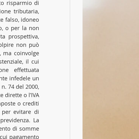
 risparmio di 
e tributaria, 
 falso, idoneo 
 o per la non 
a prospettiva, 
olpire non può 
, ma coinvolge 
nziale, il cui 
e effettuata 
nte infedele un 
n. 74 del 2000, 
dirette o l’IVA 
oste o crediti 
per evitare di 
previdenza. La 
mento di somme 
il cui pagamento 