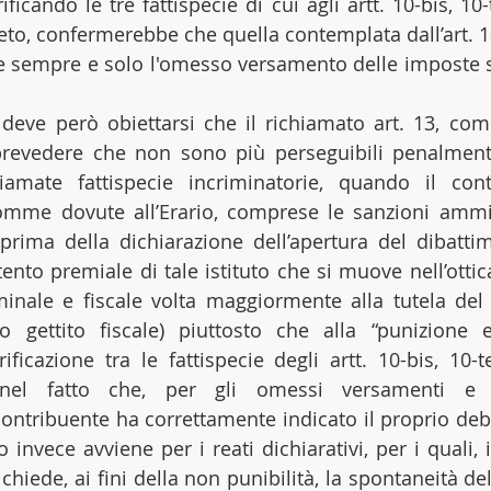
ificando le tre fattispecie di cui agli artt. 10-bis, 10-
o, confermerebbe che quella contemplata dall’art. 1
ce sempre e solo l'omesso versamento delle imposte sui
deve però obiettarsi che il richiamato art. 13, comm
revedere che non sono più perseguibili penalmente
iamate fattispecie incriminatorie, quando il contr
omme dovute all’Erario, comprese le sanzioni ammini
 prima della dichiarazione dell’apertura del dibatti
tento premiale di tale istituto che si muove nell’ottica,
minale e fiscale volta maggiormente alla tutela del 
tto gettito fiscale) piuttosto che alla “punizione 
ificazione tra le fattispecie degli artt. 10-bis, 10-t
 nel fatto che, per gli omessi versamenti e pe
ontribuente ha correttamente indicato il proprio debit
 invece avviene per i reati dichiarativi, per i quali,
ichiede, ai fini della non punibilità, la spontaneità del