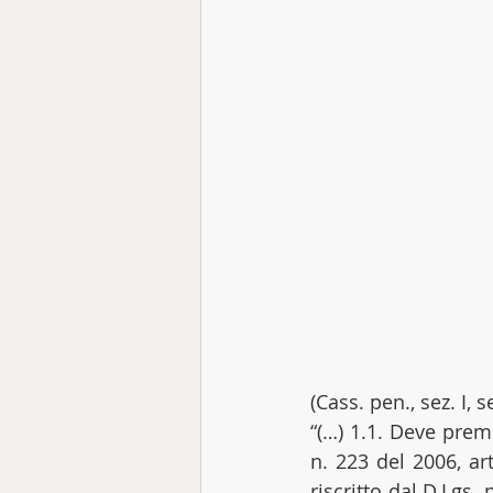
(Cass. pen., sez. I,
“(…) 1.1. Deve preme
n. 223 del 2006, ar
riscritto dal D.Lgs. 