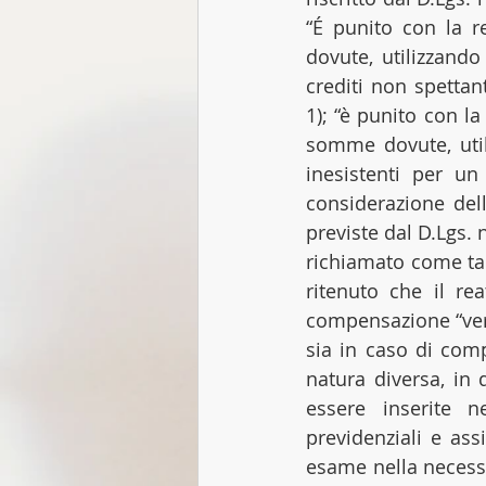
“É punito con la 
dovute, utilizzando
crediti non spetta
1); “è punito con l
somme dovute, utili
inesistenti per u
considerazione del
previste dal D.Lgs. 
richiamato come tal
ritenuto che il re
compensazione “vert
sia in caso di comp
natura diversa, in
essere inserite ne
previdenziali e assi
esame nella necessi