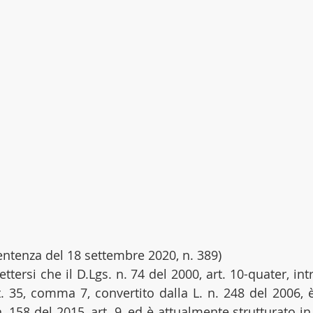
 sentenza del 18 settembre 2020, n. 389)
ttersi che il D.Lgs. n. 74 del 2000, art. 10-quater, intr
t. 35, comma 7, convertito dalla L. n. 248 del 2006, è
n. 158 del 2015, art. 9, ed è attualmente strutturato in