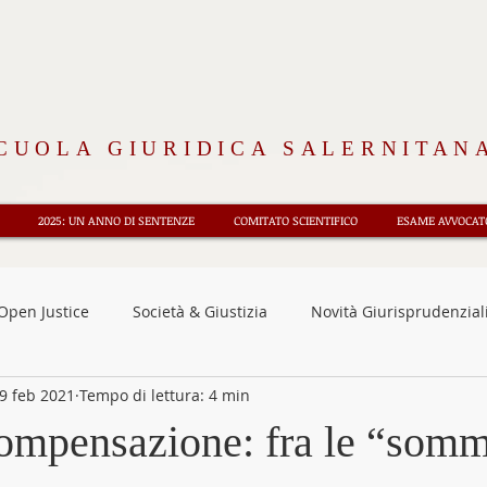
CUOLA GIURIDICA SALERNITAN
2025: UN ANNO DI SENTENZE
COMITATO SCIENTIFICO
ESAME AVVOCATO
Open Justice
Società & Giustizia
Novità Giurisprudenzial
9 feb 2021
Tempo di lettura: 4 min
nsioni
Osservatorio CEDU
Diritto e Storia
Rubrica 
compensazione: fra le “som
oriali
Fisco e tributi
Approfondimenti
News
F