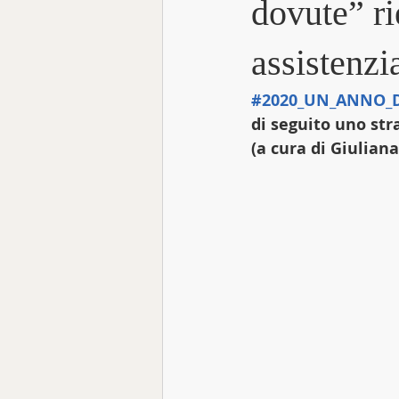
dovute” ri
assistenzia
Focus Talk
#2020_UN_ANNO_D
di seguito uno str
(a cura di Giulian