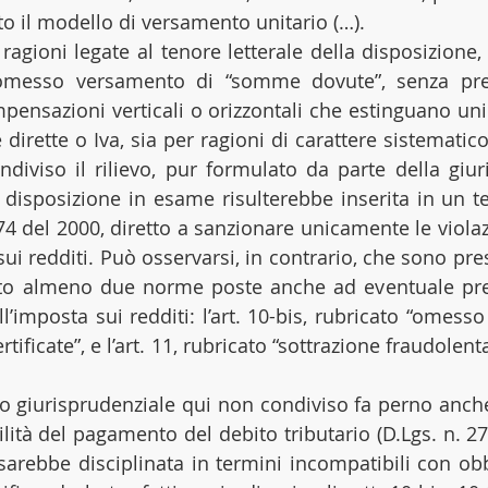
to il modello di versamento unitario (…).
 ragioni legate al tenore letterale della disposizione, 
’omesso versamento di “somme dovute”, senza pre
mpensazioni verticali o orizzontali che estinguano uni
e dirette o Iva, sia per ragioni di carattere sistemati
iviso il rilievo, pur formulato da parte della giuri
 disposizione in esame risulterebbe inserita in un te
 74 del 2000, diretto a sanzionare unicamente le violaz
sui redditi. Può osservarsi, in contrario, che sono prese
to almeno due norme poste anche ad eventuale presi
all’imposta sui redditi: l’art. 10-bis, rubricato “omess
rtificate”, e l’art. 11, rubricato “sottrazione fraudolen
to giurisprudenziale qui non condiviso fa perno anche 
ità del pagamento del debito tributario (D.Lgs. n. 274
arebbe disciplinata in termini incompatibili con obbl