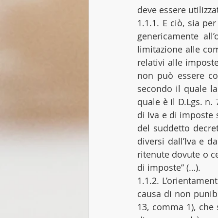
deve essere utilizza
1.1.1. E ciò, sia per
genericamente all
limitazione alle co
relativi alle impost
non può essere cond
secondo il quale la
quale è il D.Lgs. n.
di Iva e di imposte 
del suddetto decre
diversi dall’Iva e d
ritenute dovute o ce
di imposte” (…).
1.1.2. L’orientamen
causa di non punibil
13, comma 1), che s