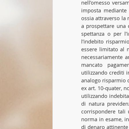
nell’omesso versam
imposta mediante l
ossia attraverso la
a prospettare una 
spettanza o per l’i
l’indebito risparm
essere limitato al 
necessariamente anc
mancato pagament
utilizzando crediti 
analogo risparmio d
ex art. 10-quater, n
utilizzando indebit
di natura previdenz
corrispondere tali 
norma in esame, in 
di denaro attinente a