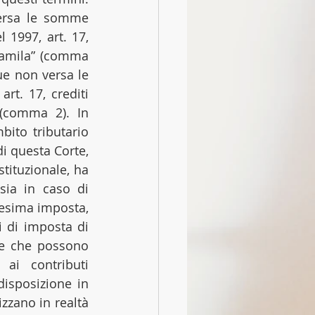
ersa le somme 
1997, art. 17, 
tamila” (comma 
e non versa le 
t. 17, crediti 
(comma 2). In 
ito tributario 
i questa Corte, 
ituzionale, ha 
ia in caso di 
desima imposta, 
 di imposta di 
e che possono 
ai contributi 
disposizione in 
zano in realtà 