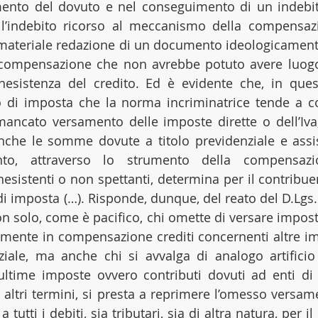
ento del dovuto e nel conseguimento di un indebito
’indebito ricorso al meccanismo della compensazion
 materiale redazione di un documento ideologicamente
compensazione che non avrebbe potuto avere luogo,
nesistenza del credito. Ed è evidente che, in quest
io di imposta che la norma incriminatrice tende a c
mancato versamento delle imposte dirette o dell’Iva
he le somme dovute a titolo previdenziale e assiste
o, attraverso lo strumento della compensazion
inesistenti o non spettanti, determina per il contribue
i imposta (…). Risponde, dunque, del reato del D.Lgs. 
on solo, come è pacifico, chi omette di versare imposte 
amente in compensazione crediti concernenti altre imp
iale, ma anche chi si avvalga di analogo artificio 
ultime imposte ovvero contributi dovuti ad enti di 
altri termini, si presta a reprimere l’omesso versa
 tutti i debiti, sia tributari, sia di altra natura, per 