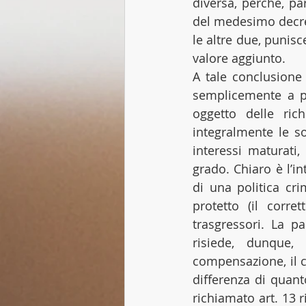
diversa, perchè, par
del medesimo decret
le altre due, punis
valore aggiunto.
A tale conclusione 
semplicemente a p
oggetto delle rich
integralmente le s
interessi maturati,
grado. Chiaro è l’in
di una politica cri
protetto (il corre
trasgressori. La par
risiede, dunque,
compensazione, il c
differenza di quanto
richiamato art. 13 r