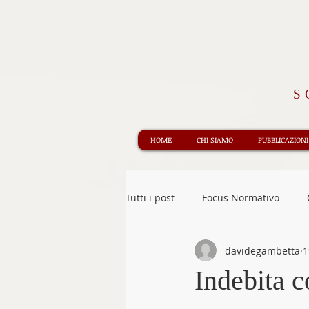
S
HOME
CHI SIAMO
PUBBLICAZIONI
Tutti i post
Focus Normativo
davidegambetta
1
Informazione Giuridica
Rece
Indebita 
Obbligazioni e contratti
Edit