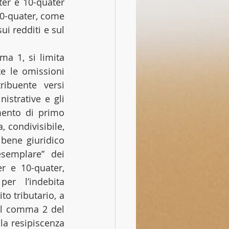
ter e 10-quater 
0-quater, come 
 redditi e sul 
a 1, si limita 
 le omissioni 
ibuente versi 
strative e gli 
mento di primo 
 condivisibile, 
bene giuridico 
esemplare” dei 
er e 10-quater, 
r l’indebita 
o tributario, a 
 il comma 2 del 
la resipiscenza 