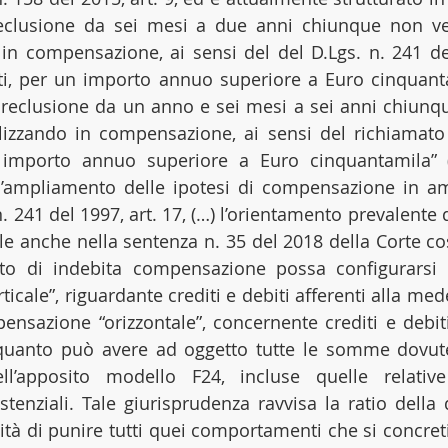
reclusione da sei mesi a due anni chiunque non v
 in compensazione, ai sensi del del D.Lgs. n. 241 del 
nti, per un importo annuo superiore a Euro cinquan
a reclusione da un anno e sei mesi a sei anni chiunqu
zzando in compensazione, ai sensi del richiamato ar
n importo annuo superiore a Euro cinquantamila” 
l’ampliamento delle ipotesi di compensazione in amb
n. 241 del 1997, art. 17, (…) l’orientamento prevalente d
e anche nella sentenza n. 35 del 2018 della Corte cost
ato di indebita compensazione possa configurarsi s
icale”, riguardante crediti e debiti afferenti alla me
ensazione “orizzontale”, concernente crediti e debiti
 quanto può avere ad oggetto tutte le somme dovut
ll’apposito modello F24, incluse quelle relative 
stenziali. Tale giurisprudenza ravvisa la ratio della 
tà di punire tutti quei comportamenti che si concretiz