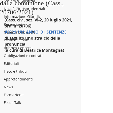
Società & Giustizia
dalla comunione (Cass.,
Novità Giurisprudenziali
20706/2021)
Informazione Giuridica
(Cass. civ., sez. VI-2, 20 luglio 2021, 
Recensioni
ord. n. 20706)
#2021_UN_ANNO_DI_SENTENZE
Osservatorio CEDU
di seguito uno stralcio della 
Diritto e Storia
pronuncia
Rubrica Concorsi
(a cura di Beatrice Montagna)
Obbligazioni e contratti
Editoriali
Fisco e tributi
Approfondimenti
News
Formazione
Focus Talk