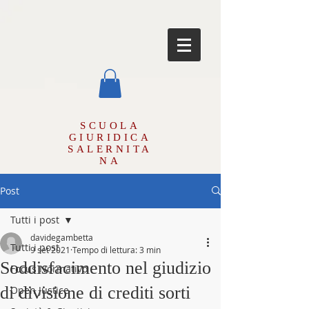
SCUOLA
GIURIDICA
SALERNITA
NA
Post
Tutti i post
davidegambetta
Tutti i post
9 set 2021
Tempo di lettura: 3 min
Soddisfacimento nel giudizio
Focus Normativo
di divisione di crediti sorti
Open Justice