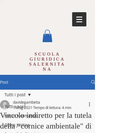
SCUOLA
GIURIDICA
SALERNITA
NA
Post
Tutti i post
davidegambetta
Tutti i post
19 lug 2021
Tempo di lettura: 4 min
Vincolo indiretto per la tutela
Focus Normativo
della “cornice ambientale" di
Open Justice