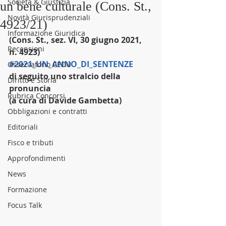
Società & Giustizia
un bene culturale (Cons. St.,
Novità Giurisprudenziali
4923/21)
Informazione Giuridica
(Cons. St., sez. VI, 30 giugno 2021, 
Recensioni
n. 4923)
#2021_UN_ANNO_DI_SENTENZE
Osservatorio CEDU
di seguito uno stralcio della 
Diritto e Storia
pronuncia
Rubrica Concorsi
(a cura di Davide Gambetta)
Obbligazioni e contratti
Editoriali
Fisco e tributi
Approfondimenti
News
Formazione
Focus Talk