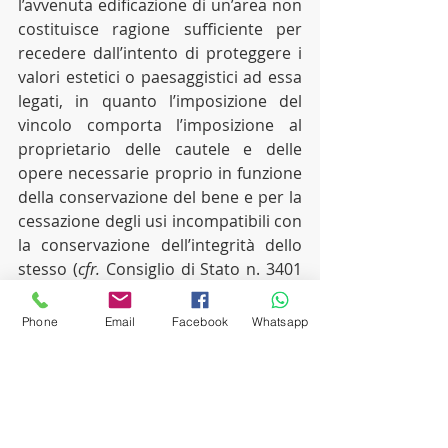
l’avvenuta edificazione di un’area non 
costituisce ragione sufficiente per 
recedere dall’intento di proteggere i 
valori estetici o paesaggistici ad essa 
legati, in quanto l’imposizione del 
vincolo comporta l’imposizione al 
proprietario delle cautele e delle 
opere necessarie proprio in funzione 
della conservazione del bene e per la 
cessazione degli usi incompatibili con 
la conservazione dell’integrità dello 
stesso (
cfr. 
Consiglio di Stato n. 3401 
del 2012; n. 4196 del 2011). 
[…] Si è già osservato innanzi che il 
Phone
Email
Facebook
Whatsapp
cd. vincolo indiretto non ha 
contenuto prescrittivo tipico, per 
essere rimessa all’autonomo 
apprezzamento dell’amministrazione 
la determinazione delle disposizioni 