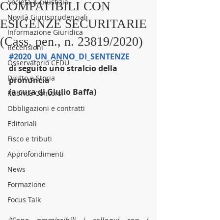
Società & Giustizia
COMPATIBILI CON
Novità Giurisprudenziali
ESIGENZE SECURITARIE
Informazione Giuridica
(Cass. pen., n. 23819/2020)
Recensioni
#2020_UN_ANNO_DI_SENTENZE
Osservatorio CEDU
di seguito uno stralcio della 
Diritto e Storia
pronuncia
(a cura di Giulio Baffa)
Rubrica Concorsi
Obbligazioni e contratti
Editoriali
Fisco e tributi
Approfondimenti
News
Formazione
Focus Talk