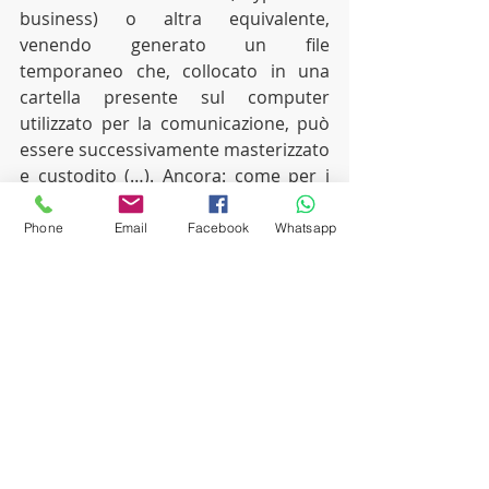
business) o altra equivalente, 
venendo generato un file 
temporaneo che, collocato in una 
cartella presente sul computer 
utilizzato per la comunicazione, può 
essere successivamente masterizzato 
e custodito (…). Ancora: come per i 
detenuti della media sicurezza, le 
importantissime esigenze di 
Phone
Email
Facebook
Whatsapp
controllo sulle modalità di 
svolgimento della conversazione 
possono essere soddisfatte 
attraverso l’esercizio della vigilanza 
“da remoto” da parte dell’operatore 
penitenziario, il quale, in caso di 
comportamenti non consentiti, 
potrebbe interrompere 
immediatamente la chiamata (…). 