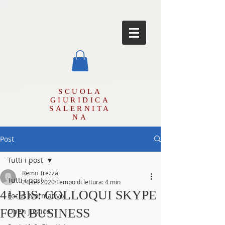
SCUOLA
GIURIDICA
SALERNITA
NA
Post
Tutti i post
Remo Trezza
Tutti i post
24 set 2020
Tempo di lettura: 4 min
41-BIS: COLLOQUI SKYPE
Focus Normativo
FOR BUSINESS
Open Justice