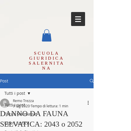
SCUOLA
GIURIDICA
SALERNITA
NA
Post
Tutti i post
Remo Trezza
Tutti i post
9 lug 2020
Tempo di lettura: 1 min
DANNO DA FAUNA
Focus Normativo
SELVATICA: 2043 o 2052
Open Justice