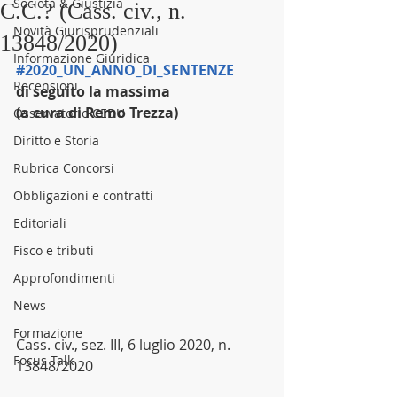
Società & Giustizia
C.C.? (Cass. civ., n.
Novità Giurisprudenziali
13848/2020)
Informazione Giuridica
#2020_UN_ANNO_DI_SENTENZE
Recensioni
di seguito la massima
(a cura di Remo Trezza)
Osservatorio CEDU
Diritto e Storia
Rubrica Concorsi
Obbligazioni e contratti
Editoriali
Fisco e tributi
Approfondimenti
News
Formazione
Cass. civ., sez. III, 6 luglio 2020, n. 
Focus Talk
13848/2020