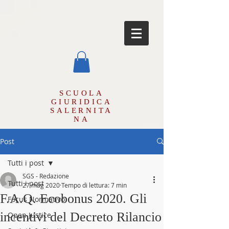
SCUOLA
GIURIDICA
SALERNITA
NA
Post
Tutti i post
SGS - Redazione
Tutti i post
27 mag 2020
Tempo di lettura: 7 min
F.A.Q. Ecobonus 2020. Gli
Focus Normativo
incentivi del Decreto Rilancio
Open Justice