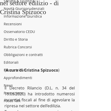
Società & Giustizia
nel settore edilizio - di
Novità Giurisprudenziali
Cristina Spizuoco
Informazione Giuridica
Recensioni
Osservatorio CEDU
Diritto e Storia
Rubrica Concorsi
Obbligazioni e contratti
Editoriali
(
A cura di Cristina Spizuoco
)
Fisco e tributi
Approfondimenti
News
Il Decreto Rilancio (D.L. n. 34 del 
Formazione
19.05.2020) ha introdotto numerosi 
incentivi fiscali al fine di agevolare la 
Focus Talk
ripresa nel settore dell’edilizia.