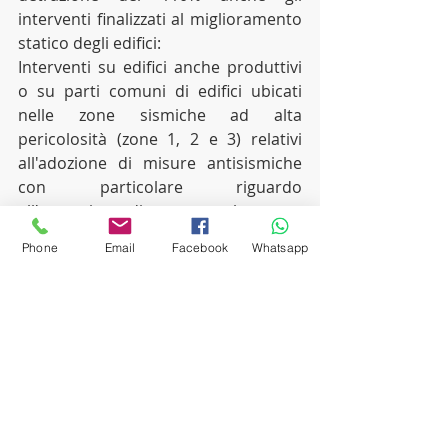
interventi finalizzati al miglioramento 
statico degli edifici:
Interventi su edifici anche produttivi 
o su parti comuni di edifici ubicati 
nelle zone sismiche ad alta 
pericolosità (zone 1, 2 e 3) relativi 
all'adozione di misure antisismiche 
con particolare riguardo 	
all'esecuzione di opere per la messa 
in sicurezza statica, in 	particolare 
Phone
Email
Facebook
Whatsapp
sulle parti strutturali, anche 
necessari al rilascio 	della 
documentazione idonea a 
comprovare la sicurezza statica 
dell’edificio
Stessi interventi realizzati nei comuni 
ricadenti nelle zone classificate a 
rischio sismico 1, 2 e 3 ai sensi 